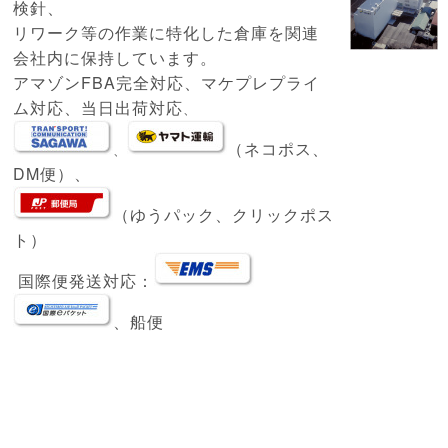
検針、
リワーク等の作業に特化した倉庫を関連
会社内に保持しています。
アマゾンFBA完全対応、マケプレプライ
ム対応、当日出荷対応
、
（ネコポス、
、
DM便）、
（ゆうパック、クリックポス
ト）
国際便発送対応：
、船便